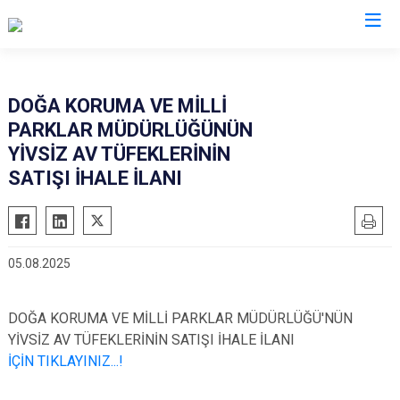
Samsun
DOĞA KORUMA VE MİLLİ
PARKLAR MÜDÜRLÜĞÜNÜN
19 Mayıs
Salıpazarı
YİVSİZ AV TÜFEKLERİNİN
Alaçam
Tekkeköy
SATIŞI İHALE İLANI
Asarcık
Terme
Ayvacık
Vezirköprü
Bafra
Yakakent
05.08.2025
Çarşamba
Atakum
Havza
Canik
DOĞA KORUMA VE MİLLİ PARKLAR MÜDÜRLÜĞÜ'NÜN
Kavak
İlkadım
YİVSİZ AV TÜFEKLERİNİN SATIŞI İHALE İLANI
İÇİN TIKLAYINIZ...
!
Ladik