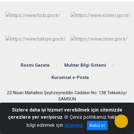
Resmi Gazete
Muhtar Bilgi Sistemi
Kurumsal e-Posta
23 Nisan Mahallesi Şeyhzeyneddin Caddesi No: 138 Tekkeköy/
SAMSUN
+90 (362) 256 04 65
Sizlere daha iyi hizmet verebilmek için sitemizde
çerezlere yer veriyoruz
🍪 Çerez politikamız hakkında
bilgi edinmek için
tıklayınız
Kabul et