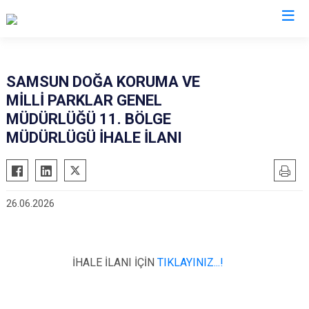
Samsun
SAMSUN DOĞA KORUMA VE
MİLLİ PARKLAR GENEL
19 Mayıs
Salıpazarı
MÜDÜRLÜĞÜ 11. BÖLGE
Alaçam
Tekkeköy
MÜDÜRLÜGÜ İHALE İLANI
Asarcık
Terme
Ayvacık
Vezirköprü
Bafra
Yakakent
26.06.2026
Çarşamba
Atakum
Havza
Canik
Kavak
İlkadım
İHALE İLANI İÇİN
TIKLAYINIZ...!
Ladik