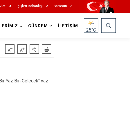
vlet
İçişleri Bakanlığı
Samsun
LERİMİZ
GÜNDEM
İLETİŞİM
25
°C
r Yaz Bin Gelecek" yaz
Salıpazarı
Tekkeköy
Terme
Vezirköprü
Yakakent