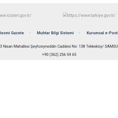
Çarşamba
Havza
Kavak
Ladik
Resmi Gazete
Muhtar Bilgi Sistemi
Kurumsal e-Post
3 Nisan Mahallesi Şeyhzeyneddin Caddesi No: 138 Tekkeköy/ SAMS
+90 (362) 256 04 65