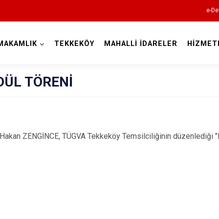
e-De
MAKAMLIK
TEKKEKÖY
MAHALLİ İDARELER
HİZMET
Samsun
DÜL TÖRENİ
n ZENGİNCE, TÜGVA Tekkeköy Temsilciliğinin düzenlediği "Bi
19 Mayıs
Alaçam
Asarcık
Ayvacık
Bafra